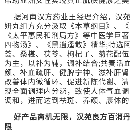
帮助亚洲女性实现真正肌肤健康之美
据河南汉方药业王经理介绍，汉
妍丸组方充分汲取《本草纲目》、《
《太平惠民和剂局方》等中医学巨著
四物汤》、《黑逍遥散》精华;特选
荟、桑椹、茯苓、枸杞子、菊花配伍
为主，以补为辅，调补结合;共奏活
颜、补血疏肝、健脾宁神、滋补肝肾
改善体内微循环、促进新陈代谢、清
现全面调理内分泌，致使人体气血调
调和，进而达到祛斑、养颜、康体的
好产品商机无限，汉苑良方百消
限