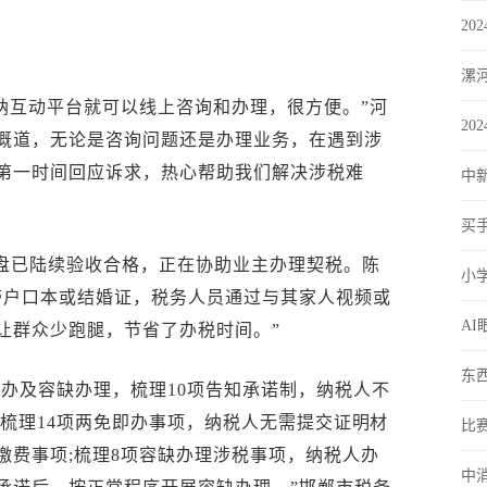
20
漯
纳互动平台就可以线上咨询和办理，很方便。”河
2
慨道，无论是咨询问题还是办理业务，在遇到涉
第一时间回应诉求，热心帮助我们解决涉税难
中
买
盘已陆续验收合格，正在协助业主办理契税。陈
小学
带户口本或结婚证，税务人员通过与其家人视频或
AI
让群众少跑腿，节省了办税时间。”
东
即办及容缺办理，梳理10项告知承诺制，纳税人不
;梳理14项两免即办事项，纳税人无需提交证明材
比
缴费事项;梳理8项容缺办理涉税事项，纳税人办
中