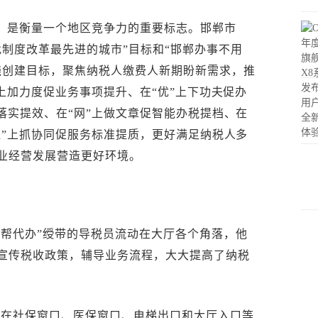
，是衡量一个地区竞争力的重要标志。邯郸市
批制度改革最先进的城市”目标和“邯郸办事不用
绕创建目标，聚焦纳税人缴费人新期盼新需求，推
”上加力度促业务事项提升、在“优”上下功夫促办
落实提效、在“网”上做文章促智能办税提档、在
通”上抓协同促服务标准提质，更好满足纳税人多
业经营发展营造更好环境。
“帮代办”绶带的导税员流动在大厅各个角落，他
宣传税收政策，辅导业务流程，大大提高了纳税
还在社保窗口、医保窗口、电梯出口和大厅入口等