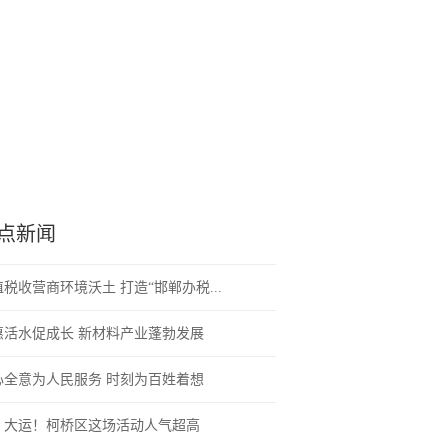
点新闻
税收营商环境沃土 打造“邯郸办税...
惠活水促成长 新材料产业蓬勃发展
心全意为人民服务 时刻为百姓着想
！大运！柯桥区这场活动人气超高