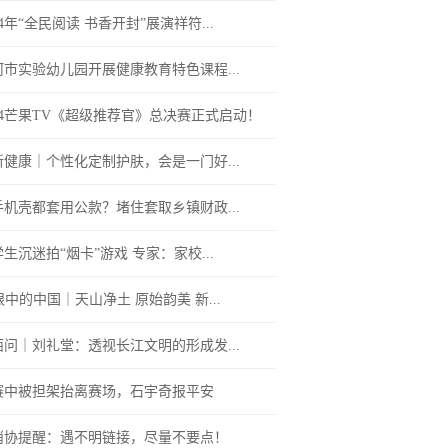
24年“全民阅读 书香开封”展演祥符...
河市实验幼儿园开展健康教育特色课程...
024芒果TV《超级推荐官》总决赛正式启动！
新健康｜个性化定制护肤，会是一门好...
手机壳都套用公款？堵住套取乡镇财政...
生沉迷拍“烟卡”游戏 专家：家校...
眼中的中国｜天山净土 原始韵美 新...
西问｜刘礼堂：透视长江文明的形成发...
赛中被担架抬离赛场，石宇奇报平安
消协提醒：遇不明链接，尽量不要点！