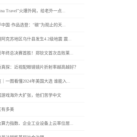
hina Travel”火爆外网，给老外一点...
中国·作品选登：“碳”为观止的天...
阿克苏地区乌什县发生4.2级地震 震...
涯年终总决赛首胜！郑钦文首次击败莱...
新真探：近视配眼镜镜片折射率越高越好？
｜一图看懂2024年美国大选 谁能入...
国游戏海外大扩张，他们苦学中文
天有多美
合算力指数、企业工业设备上云率位居...