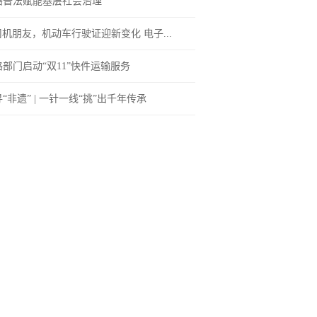
络普法赋能基层社会治理
司机朋友，机动车行驶证迎新变化 电子...
路部门启动“双11”快件运输服务
“非遗” | 一针一线“挑”出千年传承