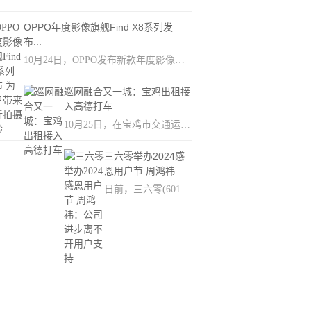
OPPO年度影像旗舰Find X8系列发
布...
10月24日，OPPO发布新款年度影像旗...
巡网融合又一城：宝鸡出租接
入高德打车
10月25日，在宝鸡市交通运输局指导...
三六零举办2024感
恩用户节 周鸿祎...
日前，三六零(601360 SH，下称360)...