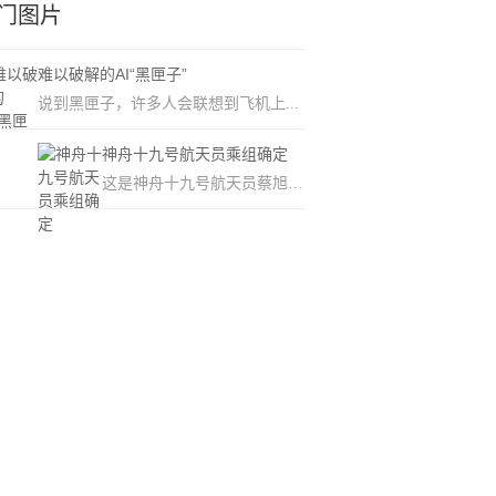
门图片
难以破解的AI“黑匣子”
说到黑匣子，许多人会联想到飞机上...
神舟十九号航天员乘组确定
这是神舟十九号航天员蔡旭哲（中）...