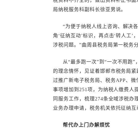
税资料不齐全的，做出资料补正书面
局纳税服务科副科长徐亚男说。
“为便于纳税人线上咨询、解决
角‘征纳互动’标识，再点击‘转人工
涉税问题。”曲周县税务局第一税务
从“最多跑一次”到“一次不用跑
的理念情怀，见证着邯郸市税务局紧
过推广新电子税务局、税务APP、微
事项增加到251项，为纳税人缴费
同服务工作，梳理274条全域涉税
业务办理申请，税务机关依托征纳互
帮代办上门办解烦忧