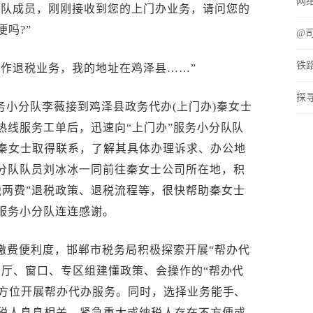
网
分队成员，刚刚接收到您的上门办业务，请问您的
吗?”
@
铁
操作退税业务，我的地址在鸡泽县……”
探寻
务小分队李薇接到鸡泽县政务代办(上门办)秦女士
热线服务工单后，迅速向“上门办”服务小分队队
秦女士取得联系，了解其具体办理诉求、办公地
小分队队员刘冰冰一同前往秦女士公司所在地，积
税两费”退税政策、退税流程等，很快帮助秦女士
”服务小分队连连感谢。
缴费便利度，邯郸市税务局积极探索开展“帮办代
务厅、窗口、专区组建懂政策、会操作的“帮办代
全方位开展帮办代办服务。同时，选择业务能手、
税人息息相关、紧急重大或纳税人存在不方便或