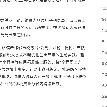
承诺后，按正常程序开展容缺办理。”邯郸市税务
“C
好评
各类税费问题，纳税人登录电子税务局，点击右上
’，就可以与税务人员互动交流，在线帮助大家解决
新疆
分局局长刘慧娟说。
生
”，浓缩着邯郸市税务局“爱党、兴税、便民、带队”
中
跟纳税人需求不断优化营商环境的生动实践。通
信小程序等应用拓展线上服务，将“全程网上办”
图览
人提供更加丰富多元的网上办税渠道。推进跨区域协
中
办理事项，纳税人缴费人可在线上或线下提出涉税费
动平台实现税费业务省内跨域通办。
秋
综