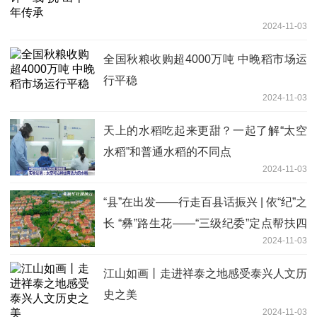
2024-11-03
全国秋粮收购超4000万吨 中晚稻市场运
行平稳
2024-11-03
天上的水稻吃起来更甜？一起了解“太空
水稻”和普通水稻的不同点
2024-11-03
“县”在出发——行走百县话振兴 | 依“纪”之
长 “彝”路生花——“三级纪委”定点帮扶四
2024-11-03
川马边、雷波两县纪实
江山如画丨走进祥泰之地感受泰兴人文历
史之美
2024-11-03